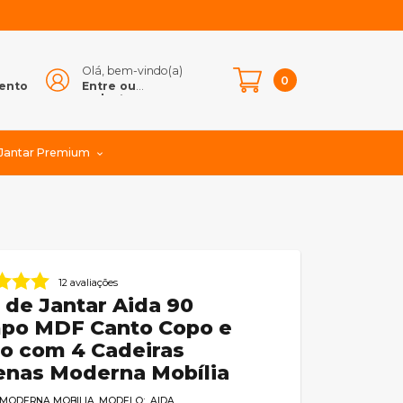
Olá, bem-vindo(a)
e
0
ento
Entre ou
cadastre-se
 Jantar Premium
12 avaliações
 de Jantar Aida 90
po MDF Canto Copo e
ro com 4 Cadeiras
enas Moderna Mobília
MODERNA MOBILIA
MODELO: AIDA