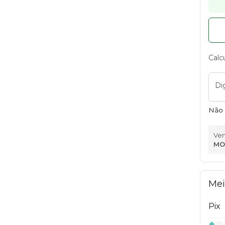
Calc
Di
Não 
Ven
MO
Mei
Pix