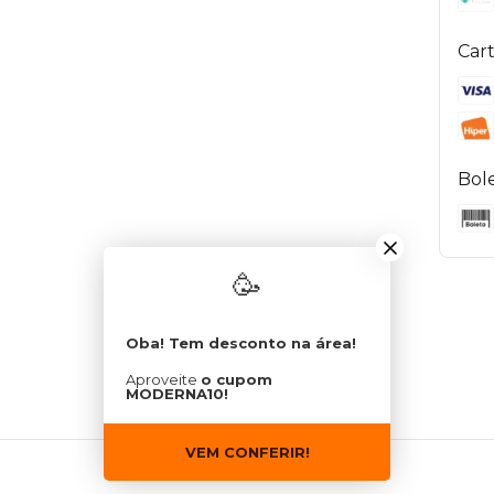
Cart
Bol
🥳
Oba! Tem desconto na área!
Aproveite
o cupom
MODERNA10!
VEM CONFERIR!