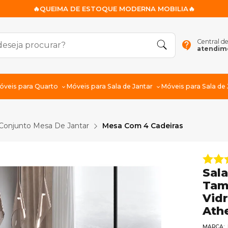
🔥QUEIMA DE ESTOQUE MODERNA MOBILIA🔥
Central d
contact_support
atendim
óveis para Quarto
Móveis para Sala de Jantar
Móveis para Sala de
Conjunto Mesa De Jantar
Mesa Com 4 Cadeiras
Sala
Tam
Vid
Ath
MARCA: 