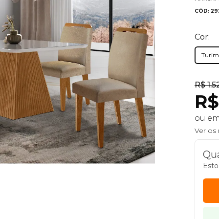
CÓD: 29
Cor:
Turim 
R$ 1.5
R$
ou e
Ver os
Qua
Esto