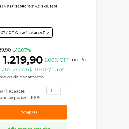
234
REF: 26080.15.514.2
SKU: 1601
07 / Off White / Naturale Rip
29,90
16.07%
 1.219,90
no Pix
5.00% OFF
m
até 12x de R$ 107,01 s/ juros
 meios de pagamento
ntidade:
que disponível: 1009
Comprar
Adicionar ao carrinho