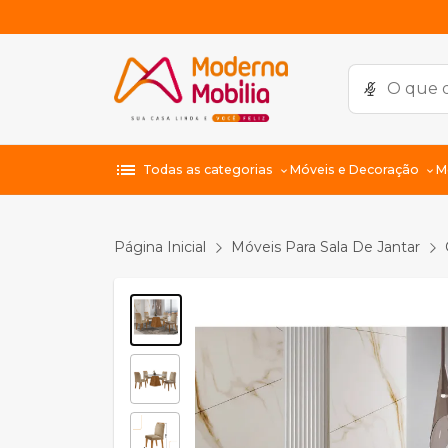
list
Todas as categorias
Móveis e Decoração
M
Página Inicial
Móveis Para Sala De Jantar