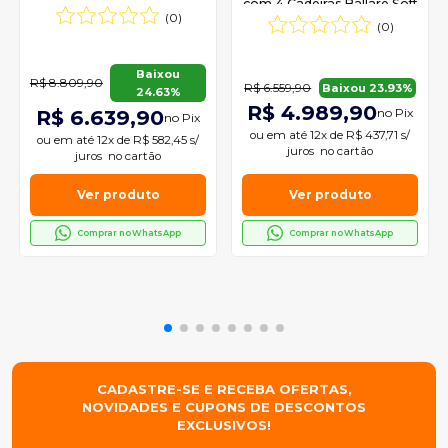
Laminado Barril e 6
com 4 Cadeiras Ballare Soft
(0)
Cadeiras Nala Moderna
Moderna Mobília
(0)
Mobília
Baixou
R$ 8.809,90
R$ 6.559,90
Baixou 23.93%
24.63%
R$ 4.989,90
R$ 6.639,90
no Pix
no Pix
ou em
até 12x de R$ 437,71 s/
ou em
até 12x de R$ 582,45 s/
juros
no cartão
juros
no cartão
Ver produto
Ver produto
Comprar no WhatsApp
Comprar no WhatsApp
CADASTRE-SE E RECEBA OFERTAS,
NOVIDADES E CUPONS DE DESCONTOS
EXCLUSIVOS!