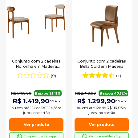
Conjunto com 2 cadeiras
Conjunto com 2 cadeiras
Noronha em Madeira
Bella Gold em Madeira
Maciça para Sala de Jantar
Maciça para Sala de Jantar
(0)
(4)
Moderna Mobília
Mobillare
R$ 1.799,90
R$ 2.170,90
Baixou 21.11%
Baixou 40.12%
R$ 1.419,90
R$ 1.299,90
no Pix
no Pix
ou em
até 12x de R$ 124,55 s/
ou em
até 12x de R$ 114,03 s/
juros
no cartão
juros
no cartão
Ver produto
Ver produto
Comprar no WhatsApp
Comprar no WhatsApp