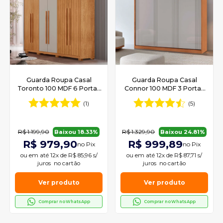
Guarda Roupa Casal
Guarda Roupa Casal
Toronto 100 MDF 6 Portas
Connor 100 MDF 3 Portas
e 2 Gavetas Com Pés
de Correr Moderna Mobília
(1)
(5)
Moderna Mobília
R$ 1.199,90
R$ 1.329,90
Baixou 18.33%
Baixou 24.81%
R$ 979,90
R$ 999,89
no Pix
no Pix
ou em
até 12x de R$ 85,96 s/
ou em
até 12x de R$ 87,71 s/
juros
no cartão
juros
no cartão
Ver produto
Ver produto
Comprar no WhatsApp
Comprar no WhatsApp