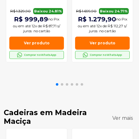
R$ 1.329,90
R$ 1.699,90
Baixou 24.81%
Baixou 24.71%
R$ 999,89
R$ 1.279,90
no Pix
no Pix
ou em
até 12x de R$ 87,71 s/
ou em
até 12x de R$ 112,27 s/
juros
no cartão
juros
no cartão
Ver produto
Ver produto
Comprar no WhatsApp
Comprar no WhatsApp
Cadeiras em Madeira
Ver mais
Maciça