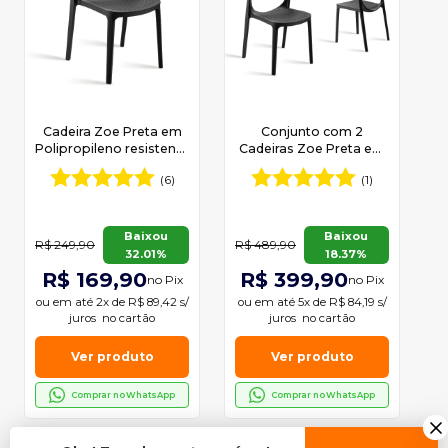
Cadeira Zoe Preta em
Conjunto com 2
Polipropileno resistente
Cadeiras Zoe Preta em
Moderna Mobília
Polipropileno Moderna
(6)
(1)
Mobília
Baixou
Baixou
R$ 249,90
R$ 489,90
32.01%
18.37%
R$ 169,90
R$ 399,90
no Pix
no Pix
ou em
até 2x de R$ 89,42 s/
ou em
até 5x de R$ 84,19 s/
juros
no cartão
juros
no cartão
Ver produto
Ver produto
Comprar no WhatsApp
Comprar no WhatsApp