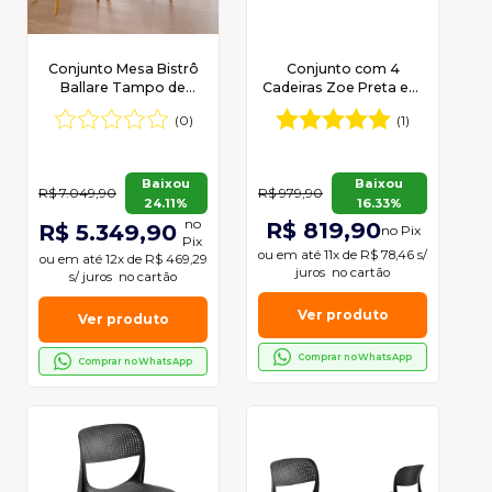
Conjunto Mesa Bistrô
Conjunto com 4
Ballare Tampo de
Cadeiras Zoe Preta em
60cm Redondo e 4
Polipropileno Moderna
(0)
(1)
Banquetas Eva
Mobília
premium
Baixou
Baixou
R$ 7.049,90
R$ 979,90
24.11%
16.33%
no
R$ 819,90
R$ 5.349,90
no Pix
Pix
ou em
até 11x de R$ 78,46 s/
ou em
até 12x de R$ 469,29
juros
no cartão
s/ juros
no cartão
Ver produto
Ver produto
Comprar no WhatsApp
Comprar no WhatsApp