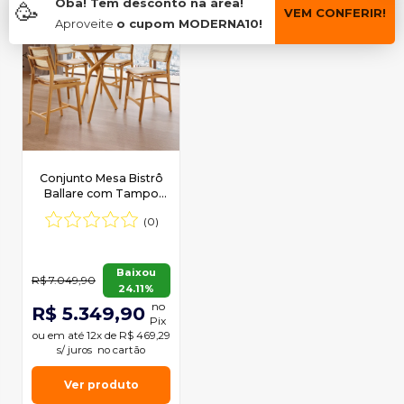
Oba! Tem desconto na área!
🥳
VEM CONFERIR!
Aproveite
o cupom MODERNA10!
Conjunto Mesa Bistrô
Ballare com Tampo
60cm Redondo e 4
(0)
Banquetas Eva
premium
Baixou
R$ 7.049,90
24.11%
no
R$ 5.349,90
Pix
ou em
até 12x de R$ 469,29
s/ juros
no cartão
Ver produto