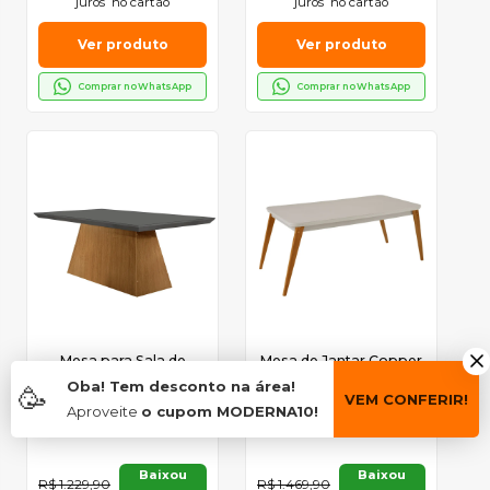
juros
no cartão
juros
no cartão
Ver produto
Ver produto
Comprar no WhatsApp
Comprar no WhatsApp
Mesa para Sala de
Mesa de Jantar Copper
Jantar Aida 180cm em
180cm Madeira Tampo
Oba! Tem desconto na área!
🥳
MDF com Vidro
com Vidro Canto Copo
VEM CONFERIR!
Aproveite
o cupom MODERNA10!
(0)
(0)
Moderna Mobília
Baixou
Baixou
R$ 1.229,90
R$ 1.469,90