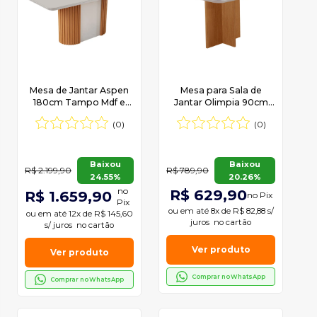
Mesa de Jantar Aspen
Mesa para Sala de
180cm Tampo Mdf e
Jantar Olimpia 90cm
Vidro Canto Copo
Tampo MDF Vidro
(0)
(0)
Moderna Mobília
Canto Copo
Baixou
Baixou
R$ 2.199,90
R$ 789,90
24.55%
20.26%
no
R$ 629,90
R$ 1.659,90
no Pix
Pix
ou em
até 8x de R$ 82,88 s/
ou em
até 12x de R$ 145,60
juros
no cartão
s/ juros
no cartão
Ver produto
Ver produto
Comprar no WhatsApp
Comprar no WhatsApp