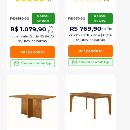
Baixou
Baixou
R$ 1.589,90
R$ 979,90
32.08%
21.43%
no
R$ 769,90
R$ 1.079,90
no Pix
Pix
ou em
até 10x de R$ 81,04
ou em
até 12x de R$ 94,73
s/ juros
no cartão
s/ juros
no cartão
Ver produto
Ver produto
Comprar no WhatsApp
Comprar no WhatsApp