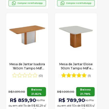
Comprar no WhatsApp
Comprar no WhatsApp
Mesa de Jantar Isadora
Mesa de Jantar Eloise
180cm Tampo Mdf
90cm Tampo Mdf e
Canto Copo Moderna
Vidro Canto Copo
(0)
(1)
Mobília
Moderna Mobília
Baixou
Baixou
R$ 1.099,90
R$ 1.009,90
21.82%
21.78%
R$ 859,90
R$ 789,90
no Pix
no Pix
ou em
até 11x de R$ 82,29 s/
ou em
até 10x de R$ 83,15 s/