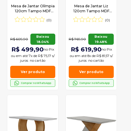
Mesa de Jantar Olímpia
Mesa de Jantar Liz
120cm Tampo MDF
120cm Tampo MDF
Canto Copo Moderna
Canto Copo Moderna
(0)
(0)
Mobília
Mobília
Baixou
Baixou
R$ 609,90
R$ 769,90
18.04%
19.48%
R$ 499,90
R$ 619,90
no Pix
no Pix
ou em
até 7x de R$ 75,17 s/
ou em
até 8x de R$ 81,57 s/
juros
no cartão
juros
no cartão
Ver produto
Ver produto
Comprar no WhatsApp
Comprar no WhatsApp