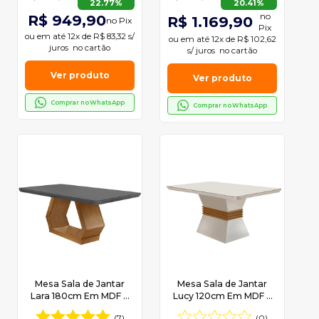
22.77%
20.41%
no
R$ 949,90
R$ 1.169,90
no Pix
Pix
ou em
até 12x de R$ 83,32 s/
ou em
até 12x de R$ 102,62
juros
no cartão
s/ juros
no cartão
Ver produto
Ver produto
Comprar no WhatsApp
Comprar no WhatsApp
Mesa Sala de Jantar
Mesa Sala de Jantar
Lara 180cm Em MDF e
Lucy 120cm Em MDF e
Vidro Canto Copo
Vidro Com Canto Copo
(7)
(0)