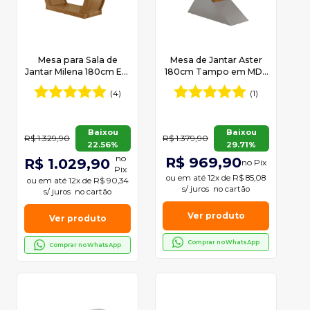
Mesa para Sala de
Mesa de Jantar Aster
Jantar Milena 180cm Em
180cm Tampo em MDF
MDF e Vidro Com Canto
e Vidro Canto Reto
(4)
(1)
Copo
Baixou
Baixou
R$ 1.329,90
R$ 1.379,90
22.56%
29.71%
no
R$ 969,90
R$ 1.029,90
no Pix
Pix
ou em
até 12x de R$ 85,08
ou em
até 12x de R$ 90,34
s/ juros
no cartão
s/ juros
no cartão
Ver produto
Ver produto
Comprar no WhatsApp
Comprar no WhatsApp