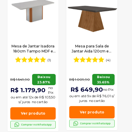
Mesa de Jantar Isadora
Mesa para Sala de
180cm Tampo MDF e
Jantar Aida 120cm em
Vidro Canto Copo
MDF com Vidro
(1)
(4)
Moderna Mobília
Baixou
Baixou
R$ 1.549,90
R$ 1.009,90
23.87%
35.65%
no
R$ 649,90
R$ 1.179,90
no Pix
Pix
ou em
até 9x de R$ 76,01 s/
ou em
até 12x de R$ 103,50
juros
no cartão
s/ juros
no cartão
Ver produto
Ver produto
Comprar no WhatsApp
Comprar no WhatsApp