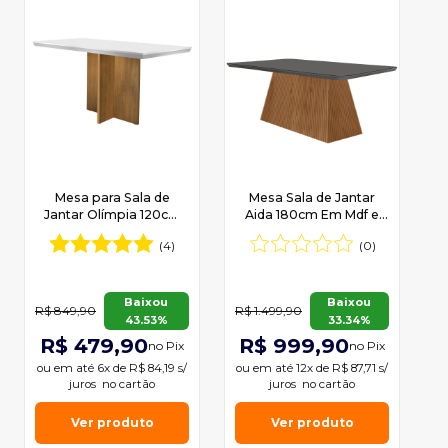
Mesa para Sala de
Mesa Sala de Jantar
Jantar Olímpia 120cm
Aida 180cm Em Mdf e
em MDF Rufato
Vidro Com Canto Copo
(4)
(0)
Baixou
Baixou
R$ 849,90
R$ 1.499,90
43.53%
33.34%
R$ 479,90
R$ 999,90
no Pix
no Pix
ou em
até 6x de R$ 84,19 s/
ou em
até 12x de R$ 87,71 s/
juros
no cartão
juros
no cartão
Ver produto
Ver produto