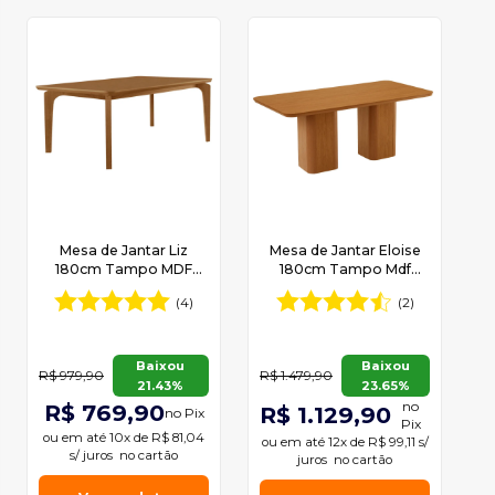
Mesa de Jantar Liz
Mesa de Jantar Eloise
180cm Tampo MDF
180cm Tampo Mdf
Canto Copo Moderna
Canto Copo Moderna
(4)
(2)
Mobília
Mobília
Baixou
Baixou
R$ 979,90
R$ 1.479,90
21.43%
23.65%
no
R$ 769,90
R$ 1.129,90
no Pix
Pix
ou em
até 10x de R$ 81,04
ou em
até 12x de R$ 99,11 s/
s/ juros
no cartão
juros
no cartão