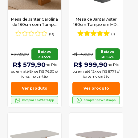
Mesa de Jantar Carolina
Mesa de Jantar Aster
de 180cm com Tampo
180cm Tampo em MDF
MDF Canto Copo
e Vidro Canto Copo
(0)
(1)
Moderna Mobília
Baixou
Baixou
R$ 729,90
R$ 1.439,90
20.55%
30.56%
R$ 579,90
R$ 999,90
no Pix
no Pix
ou em
até 8x de R$ 76,30 s/
ou em
até 12x de R$ 87,71 s/
juros
no cartão
juros
no cartão
Ver produto
Ver produto
Comprar no WhatsApp
Comprar no WhatsApp