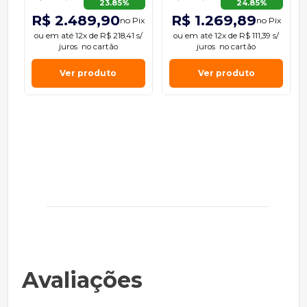
23.85%
24.85%
R$ 2.489,90
R$ 1.269,89
no Pix
no Pix
ou em
até 12x de R$ 218,41 s/
ou em
até 12x de R$ 111,39 s/
juros
no cartão
juros
no cartão
Ver produto
Ver produto
Avaliações