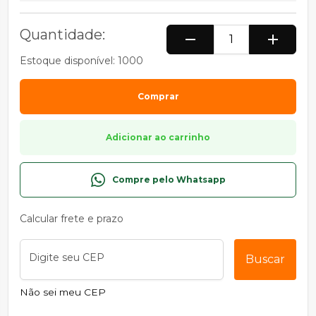
Quantidade:
remove
add
Estoque disponível: 1000
Comprar
Adicionar ao carrinho
Compre pelo Whatsapp
Calcular frete e prazo
Digite seu CEP
Buscar
Não sei meu CEP