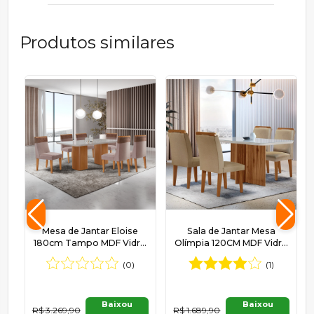
Produtos similares
Mesa de Jantar Eloise
Sala de Jantar Mesa
180cm Tampo MDF Vidro
Olímpia 120CM MDF Vidro
com 6 Cadeiras Andes
Canto Copo com 4
(0)
(1)
Moderna Mobília
Cadeiras Athenas
Moderna
Baixou
Baixou
R$ 3.269,90
R$ 1.689,90