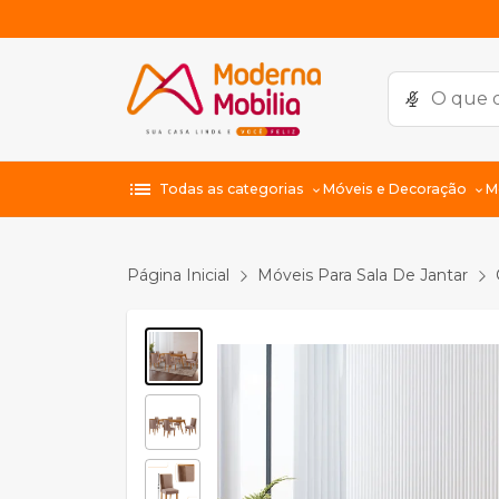
list
Todas as categorias
Móveis e Decoração
M
Página Inicial
Móveis Para Sala De Jantar