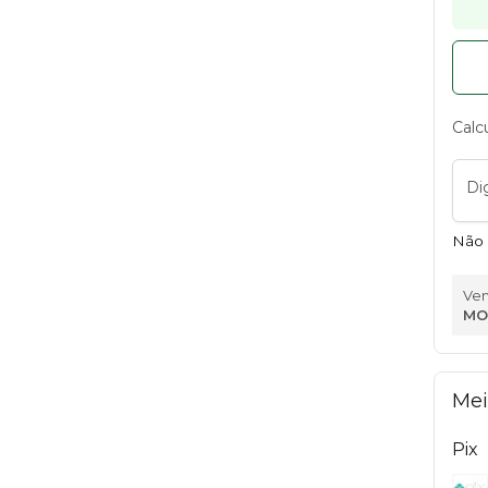
Calc
Di
Não 
Ven
MO
Mei
Pix