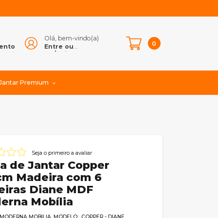
Olá, bem-vindo(a)
e
0
ento
Entre ou
cadastre-se
 Jantar Premium
Seja o primeiro a avaliar
a de Jantar Copper
cm Madeira com 6
eiras Diane MDF
erna Mobília
MODERNA MOBILIA
MODELO: COPPER - DIANE