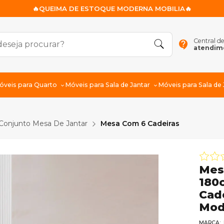
🔥QUEIMA DE ESTOQUE MODERNA MOBILIA🔥
Central d
contact_support
atendim
óveis para Quarto
Móveis para Sala de Jantar
Móveis para Sala de
Conjunto Mesa De Jantar
Mesa Com 6 Cadeiras
Mes
180
Cad
Mod
MARCA: 