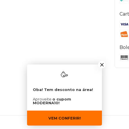
Cart
Bol
🥳
Oba! Tem desconto na área!
Aproveite
o cupom
MODERNA10!
VEM CONFERIR!