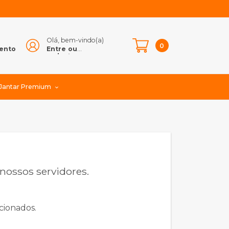
Olá, bem-vindo(a)
e
0
ento
Entre ou
cadastre-se
 Jantar Premium
ossos servidores.
ecionados.