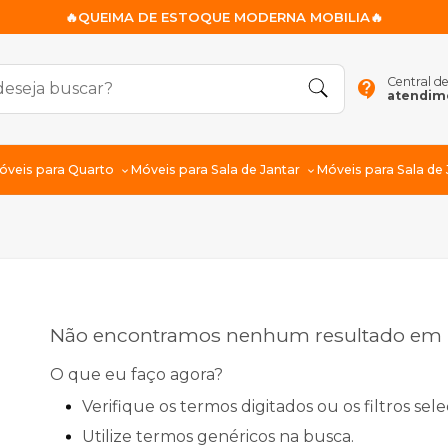
🔥QUEIMA DE ESTOQUE MODERNA MOBILIA🔥
Central d
contact_support
atendim
óveis para Quarto
Móveis para Sala de Jantar
Móveis para Sala de
Não encontramos nenhum resultado em n
O que eu faço agora?
Verifique os termos digitados ou os filtros sel
Utilize termos genéricos na busca.