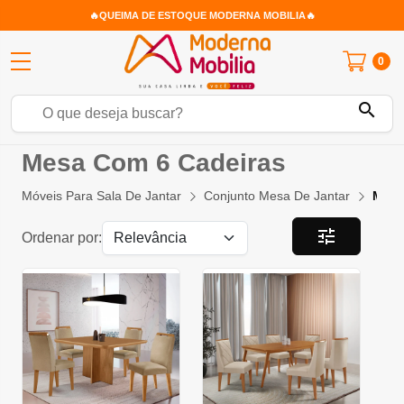
🔥QUEIMA DE ESTOQUE MODERNA MOBILIA🔥
0
search
Mesa Com 6 Cadeiras
Móveis Para Sala De Jantar
Conjunto Mesa De Jantar
Mesa
tune
Ordenar por: