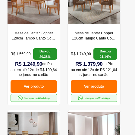
Mesa de Jantar Copper
Mesa de Jantar Copper
120cm Tampo Canto Copo
120cm Tampo Canto Copo
MDF com 4 Cadeiras
MDF com 4 Cadeiras
Copper Moderna Mobília
Isadora Moderna Mobilia
Baixou
Baixou
R$ 1.569,90
R$ 1.749,90
20.38%
21.14%
R$ 1.249,90
R$ 1.379,90
no Pix
no Pix
ou em
até 12x de R$ 109,64
ou em
até 12x de R$ 121,04
s/ juros
no cartão
s/ juros
no cartão
Ver produto
Ver produto
Comprar no WhatsApp
Comprar no WhatsApp