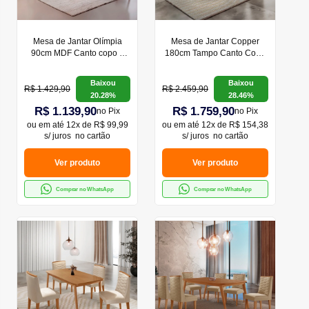
Mesa de Jantar Olímpia
Mesa de Jantar Copper
90cm MDF Canto copo e
180cm Tampo Canto Copo
com 4 Cadeiras Athenas
MDF com 6 Cadeiras
Isadora Moderna Mobilia
Baixou
Baixou
R$ 1.429,90
R$ 2.459,90
20.28%
28.46%
R$ 1.139,90
R$ 1.759,90
no Pix
no Pix
ou em
até 12x de R$ 99,99
ou em
até 12x de R$ 154,38
s/ juros
no cartão
s/ juros
no cartão
Ver produto
Ver produto
Comprar no WhatsApp
Comprar no WhatsApp