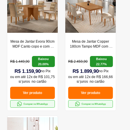
Mesa de Jantar Evora 90cm
Mesa de Jantar Copper
MDF Canto copo e com 4
180cm Tampo MDF com 6
Cadeiras Carol
Cadeiras Eloise Moderna
Mobília
Baixou
Baixou
R$ 1.449,90
R$ 2.459,90
20.00%
22.77%
R$ 1.159,90
R$ 1.899,90
no Pix
no Pix
ou em
até 12x de R$ 101,75
ou em
até 12x de R$ 166,66
s/ juros
no cartão
s/ juros
no cartão
Ver produto
Ver produto
Comprar no WhatsApp
Comprar no WhatsApp