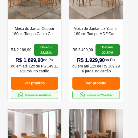
Mesa de Jantar Copper
Mesa de Jantar Liz Yasmin
180cm Tampo Canto Copo
180 cm Tampo MDF Canto
MDF Laminado com 6
copo Laminado com 6
Cadeiras Copper Premium
Cadeiras Moderna Mobília
Baixou
Baixou
Moderna Mobília
R$ 2.189,90
R$ 2.499,90
22.38%
22.80%
R$ 1.699,90
R$ 1.929,90
no Pix
no Pix
ou em
até 12x de R$ 149,11
ou em
até 12x de R$ 169,29
s/ juros
no cartão
s/ juros
no cartão
Ver produto
Ver produto
Comprar no WhatsApp
Comprar no WhatsApp