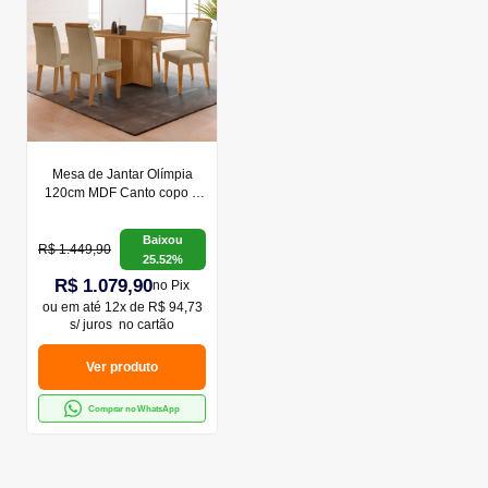
Mesa de Jantar Olímpia
120cm MDF Canto copo e
com 4 Cadeiras Athenas
Baixou
R$ 1.449,90
25.52%
R$ 1.079,90
no Pix
ou em
até 12x de R$ 94,73
s/ juros
no cartão
Ver produto
Comprar no WhatsApp