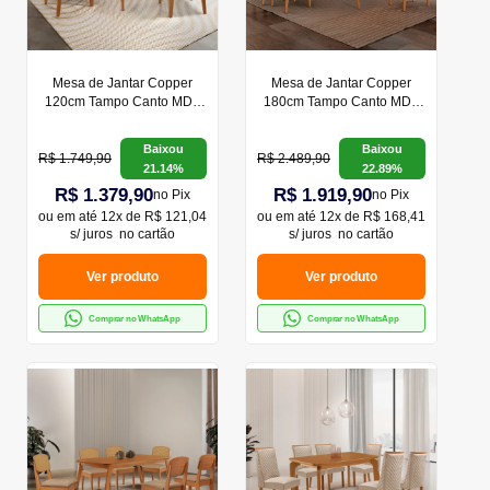
Mesa de Jantar Copper
Mesa de Jantar Copper
120cm Tampo Canto MDF
180cm Tampo Canto MDF
com 4 Cadeiras Eloise
com 6 Cadeiras Safira
Moderna Mobilia
Moderna Mobília
Baixou
Baixou
R$ 1.749,90
R$ 2.489,90
21.14%
22.89%
R$ 1.379,90
R$ 1.919,90
no Pix
no Pix
ou em
até 12x de R$ 121,04
ou em
até 12x de R$ 168,41
s/ juros
no cartão
s/ juros
no cartão
Ver produto
Ver produto
Comprar no WhatsApp
Comprar no WhatsApp